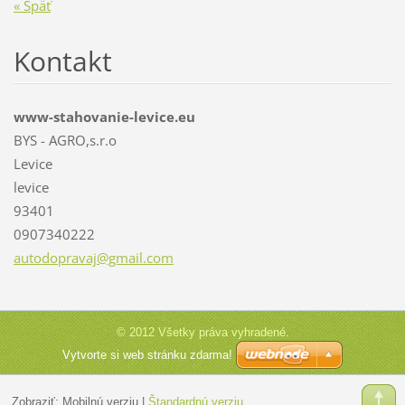
« Späť
Kontakt
www-stahovanie-levice.eu
BYS - AGRO,s.r.o
Levice
levice
93401
0907340222
autodopr
avaj@gma
il.com
© 2012 Všetky práva vyhradené.
Vytvorte si web stránku zdarma!
Zobraziť:
Mobilnú verziu
|
Štandardnú verziu