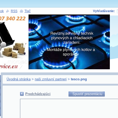
nok
RSS
Tlač
Vyhľadávanie:
Úvodná stránka
>
naši zmluvní partneri
>
tesco.png
Predchádzajúci
Spustiť prezentáciu