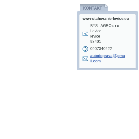
KONTAKT
www-stahovanie-levice.eu
BYS - AGRO,s.r.o
Levice
levice
93401
0907340222
autodopr
avaj@gma
il.com